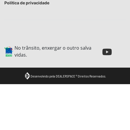
Já pensou em ter as mais
novas tecnologias da John
Deere na sua
máquina que está no campo?