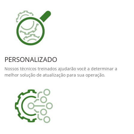
Aumente a capacidade e
qualidade da sua colheita.
Automatize o processo de regulagem da sua colheitadeiras.
Com um John Deere Precision Upgrade, você pode:
Reduzir até 13% de perdas de grãos;
Melhorar em até 17% a qualidade de grãos;
Aumentar a precisão da colheita;
Oferecer flexibilidade no planejamento geral da
operação
Nossos John Deere Precision Upgrades permitem que você
atualize o seu pulverizador com as mais novas tecnologias da