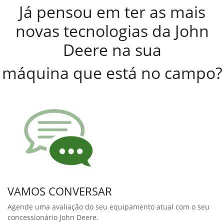
Reduza as perdas e
aumente a qualidade de
grãos - Faça um
Upgrade na sua
Colheitadeira