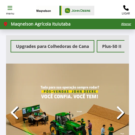
menu
LIGAR
Maqnelson Agrícola Ituiutaba
Alterar
Upgrades para Colhedoras de Cana
Plus-50 II
templates.template-01.components.carousel.texts.c
templa