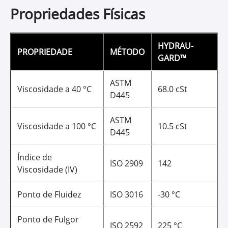
Propriedades Físicas
HYDRAU-
PROPRIEDADE
MÉTODO
GARD™
ASTM
Viscosidade a 40 °C
68.0 cSt
D445
ASTM
Viscosidade a 100 °C
10.5 cSt
D445
Índice de
ISO 2909
142
Viscosidade (IV)
Ponto de Fluidez
ISO 3016
-30 °C
Ponto de Fulgor
ISO 2592
225 °C