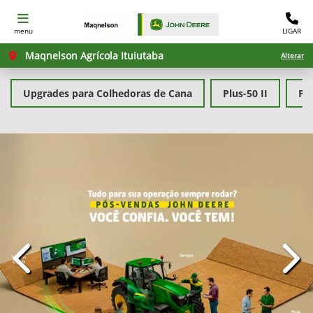
menu
LIGAR
Maqnelson Agrícola Ituiutaba
Alterar
Upgrades para Colhedoras de Cana
Plus-50 II
PL