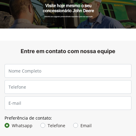
Recirculação & Recuperação de Produtos
Reduza os danos às culturas, entregue o máximo potencial do
seu produto com uma mistura mais homogênea em cada
bico. Além disso, recupere até 80% do produto após finalizar
o trabalho e simplifique a limpeza do seu pulverizador.
Já pensou em ter as mais
novas tecnologias da John
Deere na sua
máquina que está no campo?