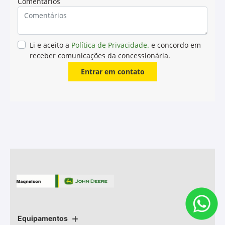
Lubrificante para
Engrenagens SAE 85W-140
O GL-5 (SAE 85W-140) é um óleo de alta performance
para engrenagens, recomendado para equipamentos
agrícolas, de construção, florestal ou qualquer
equipamento que opere em condições de carga de
trabalho severas. O GL-5 foi formulado a partir de óleo
mineral multiviscoso com aditivação de extrema
pressão e foi desenvolvido especialmente para o uso na
redução final de Colhedoras de Cana, podendo também
ser utilizados em Pulverizadores.
Características