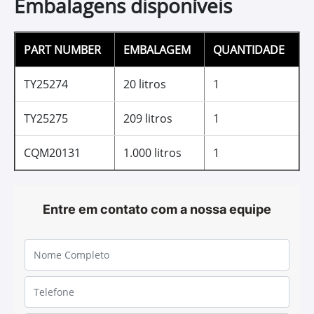
proporcionam engate suave das marchas e alta
capacidade de frenagem com vibração mínima; O
conjunto de aditivos empregados no Hy-GARD™ é
elaborado, exclusivamente, para a John Deere e não é
encontrado em nenhum óleo, no mercado; O Hy-Gard™
é o único que ultrapassa as especificações JDM J20C.