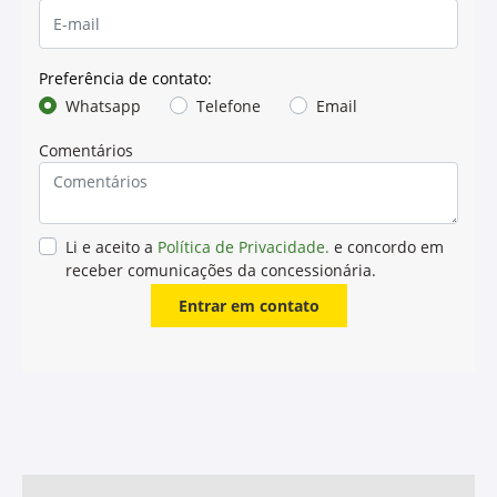
HY-GARD™
Óleo Hidráulico e de
Transmissão
O HY-GARD™ é um óleo hidráulico e de transmissão,
que proporciona o melhor desempenho e a melhor
proteção contra o desgaste dos sistemas hidráulicos e
de transmissão. Também é recomendado para
equipamentos com sistemas hidráulicos e de
transmissão com reservatórios comuns ou separados,
incluindo aqueles com sistemas úmidos de freios e
embreagens.
Características