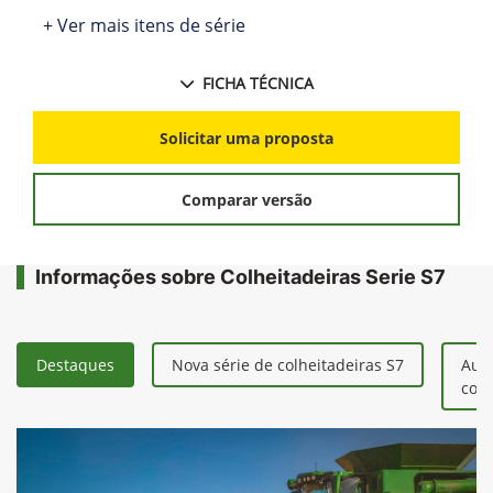
John Deere
Colheitadeiras Serie
S7
A nova linha Série S7 leva em consideração
eficiência, aprimoramento e habilitação. Uma
nova experiência de colheita que possibilitará
maior capacidade operacional e qualidade de
grãos por intermédio das tecnologias de
automação. Além do novo visual, a série S7
incorpora inúmeras melhorias que visam
aumentar a eficiência e a produtividade dos
clientes durante a colheita.