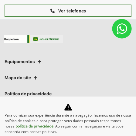
Potência Nominal: 333 cv
Capacidade do tanque de combustível: 950 L
Comprimento do rotor: 312,4 cm
Diâmetro do rotor:76,2 cm
+ Ver mais itens de série
FICHA TÉCNICA
Solicitar uma proposta
Comparar versão
Para otimizar sua experiência durante a navegação, fazemos uso de nossa
Informações sobre Colheitadeiras Serie S7
política de cookies e para proteger seus dados pessoais respeitamos
nossa
política de privacidade
. Ao seguir com a navegação e visita você
concorda com nossas políticas.