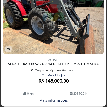
Co
mp
AGRALE
arti
AGRALE TRATOR 575.4 2014 DIESEL 1P SEMIAUTOMATICO
lhe
Maqnelson Agrícola Uberlândia
Ver Mais 11 lojas
R$ 145.000,00
0 km
2014/2014
Mais informações