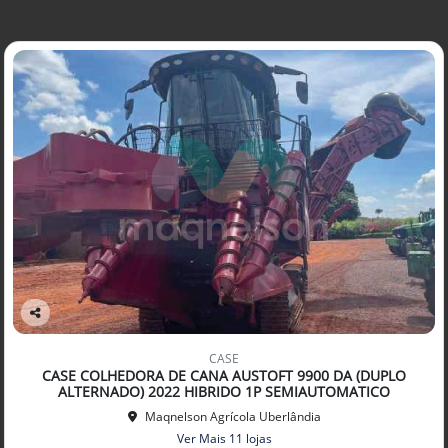
Co
mp
CASE
arti
CASE COLHEDORA DE CANA AUSTOFT 9900 DA (DUPLO
lhe
ALTERNADO) 2022 HIBRIDO 1P SEMIAUTOMATICO
Maqnelson Agrícola Uberlândia
Ver Mais 11 lojas