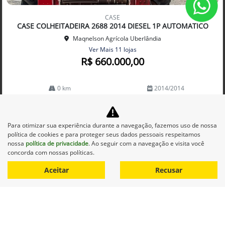
Co
mp
CASE
arti
CASE COLHEITADEIRA 2688 2014 DIESEL 1P AUTOMATICO
lhe
Maqnelson Agrícola Uberlândia
Ver Mais 11 lojas
R$ 660.000,00
0 km
2014/2014
Mais informações
Para otimizar sua experiência durante a navegação, fazemos uso de nossa
política de cookies e para proteger seus dados pessoais respeitamos
nossa
política de privacidade
. Ao seguir com a navegação e visita você
concorda com nossas políticas.
Aceitar
Recusar