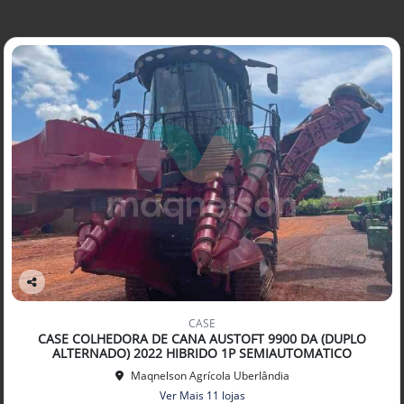
Co
mp
CASE
arti
CASE COLHEDORA DE CANA AUSTOFT 9900 DA (DUPLO
lhe
ALTERNADO) 2022 HIBRIDO 1P SEMIAUTOMATICO
Maqnelson Agrícola Uberlândia
Ver Mais 11 lojas