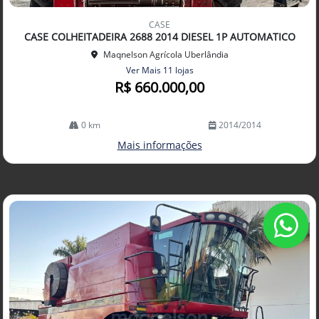
Co
mp
CASE
arti
CASE COLHEITADEIRA 2688 2014 DIESEL 1P AUTOMATICO
lhe
Maqnelson Agrícola Uberlândia
Ver Mais 11 lojas
R$ 660.000,00
0 km
2014/2014
Mais informações