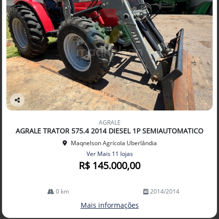
Co
mp
AGRALE
arti
AGRALE TRATOR 575.4 2014 DIESEL 1P SEMIAUTOMATICO
lhe
Maqnelson Agrícola Uberlândia
Ver Mais 11 lojas
R$ 145.000,00
0 km
2014/2014
Mais informações