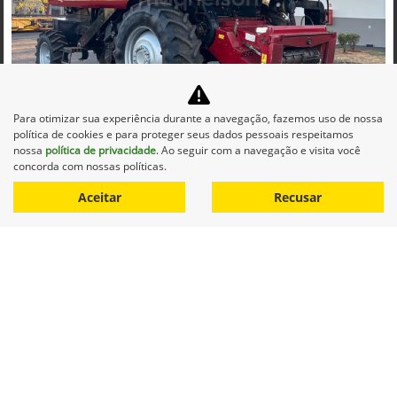
Co
mp
Para otimizar sua experiência durante a navegação, fazemos uso de nossa
CASE
arti
política de cookies e para proteger seus dados pessoais respeitamos
CASE COLHEITADEIRA 2688 2014 DIESEL 1P AUTOMATICO
lhe
nossa
política de privacidade
. Ao seguir com a navegação e visita você
Maqnelson Agrícola Uberlândia
concorda com nossas políticas.
Ver Mais 11 lojas
Aceitar
Recusar
R$ 660.000,00
0 km
2014/2014
Mais informações