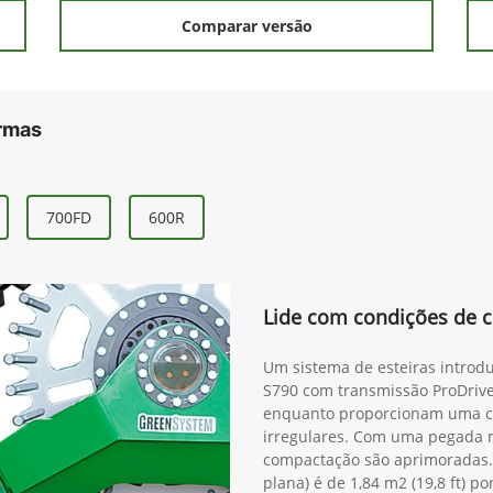
ior
Próximo
(34) 3291-1200