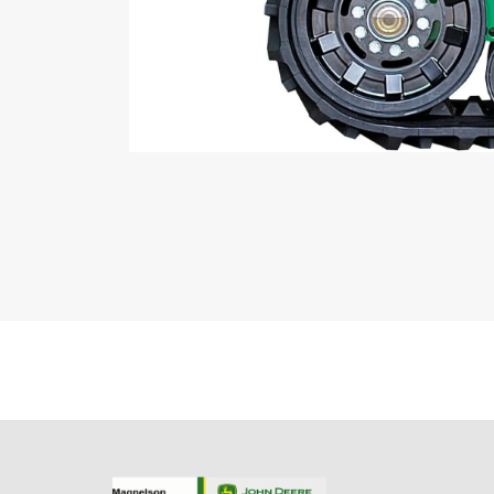
Versões Esteira e plataformas
TA1091
Desempenho superior em solos úmidos
(possibilitando colheita em áreas adversas);
Redução da compactação do solo e maior