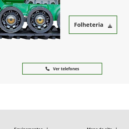
600C
Nos modelos de 5 a 17 linhas e
espaçamentos de 45, 50, 52,5, 60, 70, 80 e 90cm;
Opção de controle automático de altura;