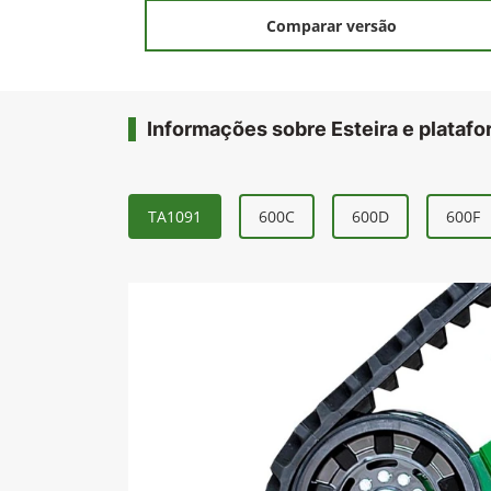
Anter
Contato
Whatsapp
(64) 3495-8400