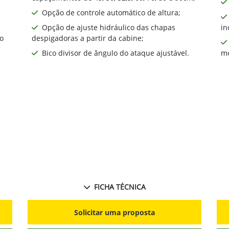
taformas
rcado, possuem
e consistente ao longo
Próximo