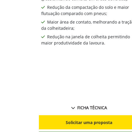
John Deere
Esteira e pla
As mais avançadas plataformas do me
desempenho com capacidade superior 
de toda a jornada de trabalho
Anterior