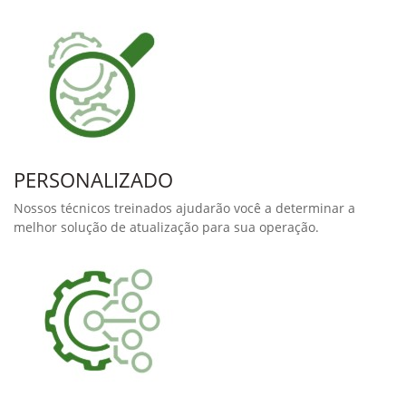
Aumente a capacidade e
qualidade da sua colheita.
Automatize o processo de regulagem da sua colheitadeiras.
Com um John Deere Precision Upgrade, você pode:
Reduzir até 13% de perdas de grãos;
Melhorar em até 17% a qualidade de grãos;
Aumentar a precisão da colheita;
Oferecer flexibilidade no planejamento geral da
operação
Nossos John Deere Precision Upgrades permitem que você
atualize o seu pulverizador com as mais novas tecnologias da