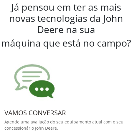
Reduza as perdas e
aumente a qualidade de
grãos - Faça um
Upgrade na sua
Colheitadeira