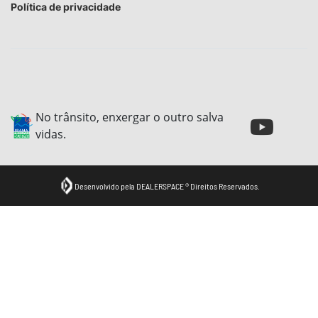
Já pensou em ter as mais
novas tecnologias da John
Deere na sua
máquina que está no campo?