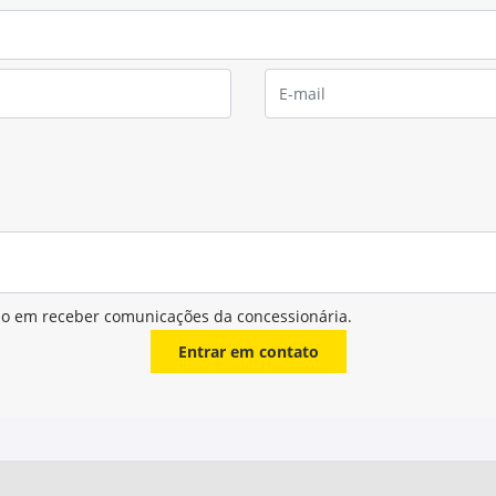
filtrabilidade do lubrificante 
resistência à oxidação, proven
custos de manutenção.
ndações