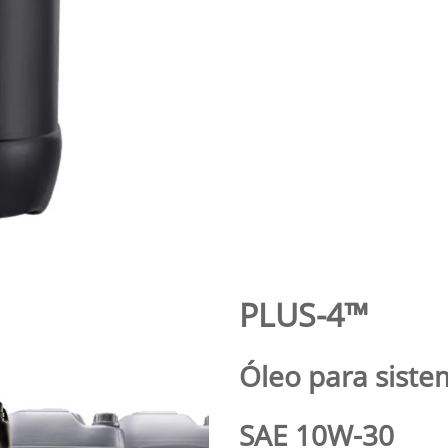
.texts.control_prev