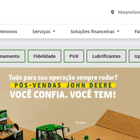
Maqnelson
minovos
Serviços
Soluções financeiras
Fa
inamento
Fidelidade
PUK
Lubrificantes
Up