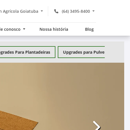
 Agrícola Goiatuba
(64) 3495-8400
le conosco
Nossa história
Blog
grades Para Plantadeiras
Upgrades para Pulverizadores