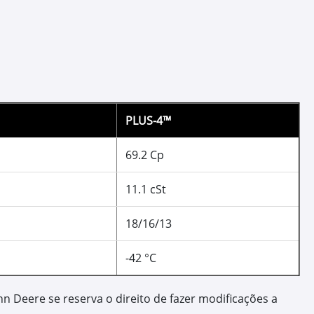
ma hidráulico
ncia da bomba hidráulica e outros componentes do
tos nas válvulas, garantindo precisão dos
ção a longo prazo;