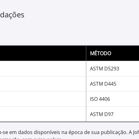
PLUS-4™
Óleo para siste
Maior vida útil e eficiê
sistema;
Evita formação de depósi
movimentos;
Reduz custos de manuten