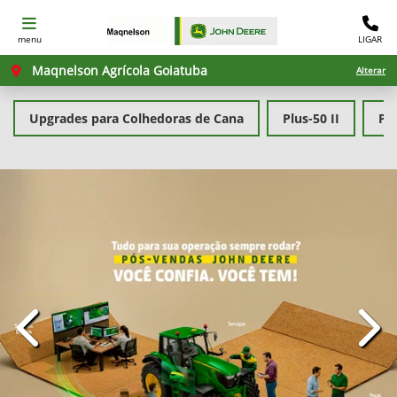
menu
LIGAR
Maqnelson Agrícola Goiatuba
Alterar
Upgrades para Colhedoras de Cana
Plus-50 II
PL
templates.template-01.components.carousel.texts.con
temp