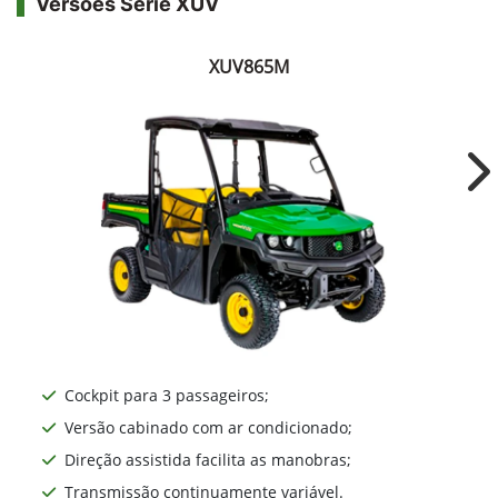
Versões Série XUV
XUV865M
Ne
Cockpit para 3 passageiros;
Versão cabinado com ar condicionado;
Direção assistida facilita as manobras;
Transmissão continuamente variável.