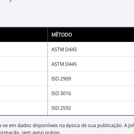
Hydrau-Gard 
Óleo para siste
Proporciona maior resist
Apresenta alta resistênc
Mantém o óleo circuland
Proporciona menores cu