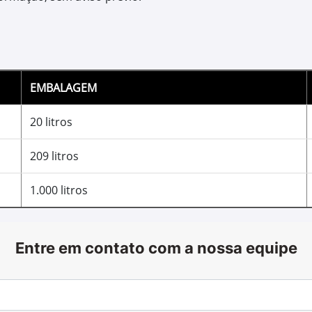
Hydrau-Gard 68
Óleo para Siste
O Hydrau-Gard 68 é um lubrific
desenvolvido para aplicações e
implementos agrícolas. Este fl
à oxidação, bem como alta pro
térmica.