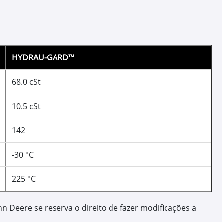
68
mas hidráulicos
ência a contaminantes;
ia a oxidação, corrosão e formação de espuma;
o pelo sistema sem perda de carga;
stos de manutenção.