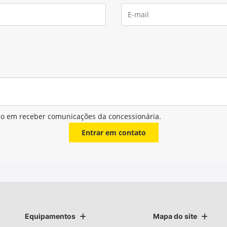
ndações
MÉTODO