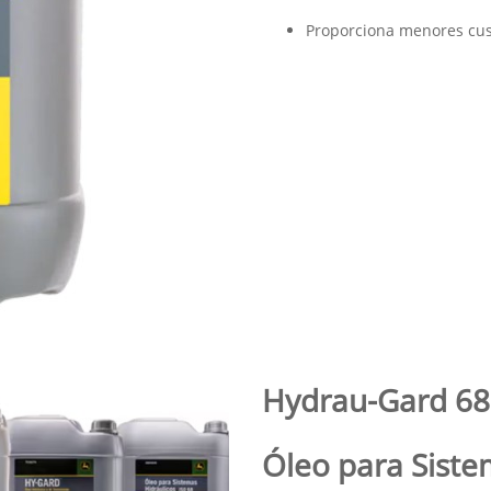
.texts.control_prev