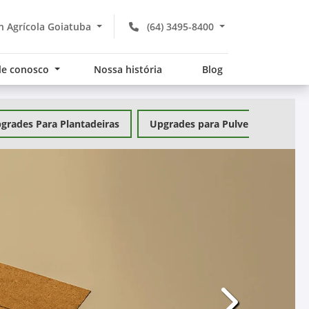
 Agrícola Goiatuba
(64) 3495-8400
le conosco
Nossa história
Blog
grades Para Plantadeiras
Upgrades para Pulverizadores