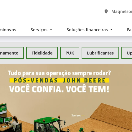
Maqnelson
minovos
Serviços
Soluções financeiras
Fa
inamento
Fidelidade
PUK
Lubrificantes
Up