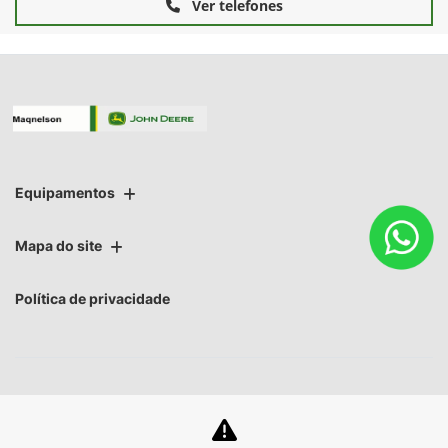
Versões Receptor StarFire™ 7000
StarFire™ 7000