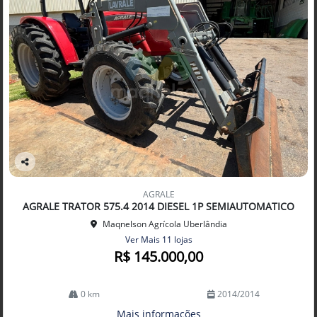
Co
mp
AGRALE
arti
AGRALE TRATOR 575.4 2014 DIESEL 1P SEMIAUTOMATICO
lhe
Maqnelson Agrícola Uberlândia
Ver Mais 11 lojas
R$ 145.000,00
0 km
2014/2014
Mais informações