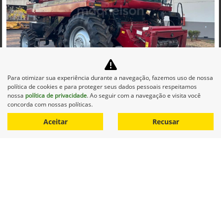
Co
mp
Para otimizar sua experiência durante a navegação, fazemos uso de nossa
CASE
arti
política de cookies e para proteger seus dados pessoais respeitamos
CASE COLHEITADEIRA 2688 2014 DIESEL 1P AUTOMATICO
lhe
nossa
política de privacidade
. Ao seguir com a navegação e visita você
Maqnelson Agrícola Uberlândia
concorda com nossas políticas.
Ver Mais 11 lojas
Aceitar
Recusar
R$ 660.000,00
0 km
2014/2014
Mais informações