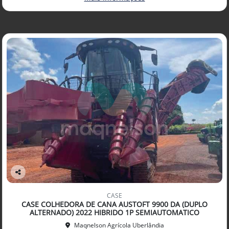
Co
mp
CASE
arti
CASE COLHEDORA DE CANA AUSTOFT 9900 DA (DUPLO
lhe
ALTERNADO) 2022 HIBRIDO 1P SEMIAUTOMATICO
Maqnelson Agrícola Uberlândia