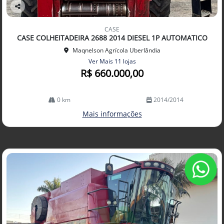
Co
mp
CASE
arti
CASE COLHEITADEIRA 2688 2014 DIESEL 1P AUTOMATICO
lhe
Maqnelson Agrícola Uberlândia
Ver Mais 11 lojas
R$ 660.000,00
0 km
2014/2014
Mais informações