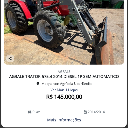
Co
mp
AGRALE
arti
AGRALE TRATOR 575.4 2014 DIESEL 1P SEMIAUTOMATICO
lhe
Maqnelson Agrícola Uberlândia
Ver Mais 11 lojas
R$ 145.000,00
0 km
2014/2014
Mais informações