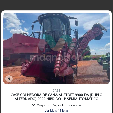
Co
mp
CASE
arti
CASE COLHEDORA DE CANA AUSTOFT 9900 DA (DUPLO
lhe
ALTERNADO) 2022 HIBRIDO 1P SEMIAUTOMATICO
Maqnelson Agrícola Uberlândia
Ver Mais 11 lojas