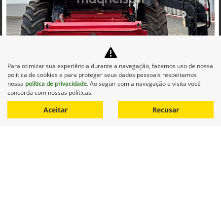
Co
mp
Para otimizar sua experiência durante a navegação, fazemos uso de nossa
CASE
arti
política de cookies e para proteger seus dados pessoais respeitamos
CASE COLHEITADEIRA 2688 2014 DIESEL 1P AUTOMATICO
lhe
nossa
política de privacidade
. Ao seguir com a navegação e visita você
Maqnelson Agrícola Uberlândia
concorda com nossas políticas.
Ver Mais 11 lojas
Aceitar
Recusar
R$ 660.000,00
0 km
2014/2014
Mais informações