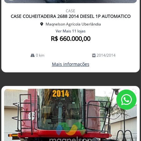
Co
mp
CASE
arti
CASE COLHEITADEIRA 2688 2014 DIESEL 1P AUTOMATICO
lhe
Maqnelson Agrícola Uberlândia
Ver Mais 11 lojas
R$ 660.000,00
0 km
2014/2014
Mais informações