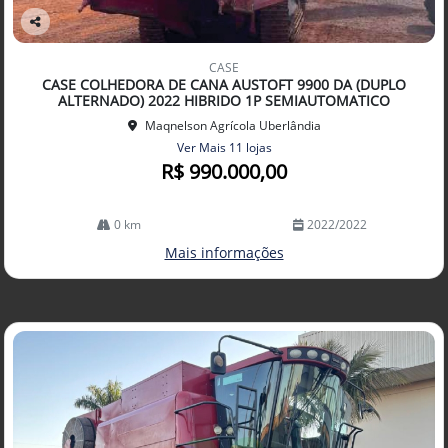
Co
mp
CASE
arti
CASE COLHEDORA DE CANA AUSTOFT 9900 DA (DUPLO
lhe
ALTERNADO) 2022 HIBRIDO 1P SEMIAUTOMATICO
Maqnelson Agrícola Uberlândia
Ver Mais 11 lojas
R$ 990.000,00
0 km
2022/2022
Mais informações