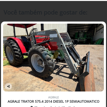
Você também pode gostar de:
Co
mp
AGRALE
arti
AGRALE TRATOR 575.4 2014 DIESEL 1P SEMIAUTOMATICO
lhe