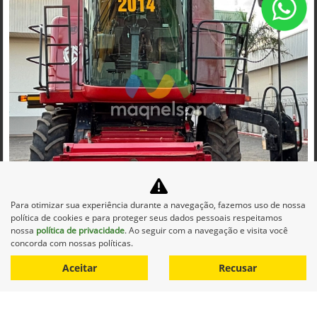
Co
mp
Para otimizar sua experiência durante a navegação, fazemos uso de nossa
CASE
arti
política de cookies e para proteger seus dados pessoais respeitamos
CASE COLHEITADEIRA 2688 2014 DIESEL 1P AUTOMATICO
lhe
nossa
política de privacidade
. Ao seguir com a navegação e visita você
Maqnelson Agrícola Uberlândia
concorda com nossas políticas.
Ver Mais 11 lojas
Aceitar
Recusar
R$ 660.000,00
0 km
2014/2014