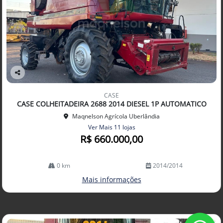
Co
mp
CASE
arti
CASE COLHEITADEIRA 2688 2014 DIESEL 1P AUTOMATICO
lhe
Maqnelson Agrícola Uberlândia
Ver Mais 11 lojas
R$ 660.000,00
0 km
2014/2014
Mais informações