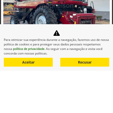
Co
mp
Para otimizar sua experiência durante a navegação, fazemos uso de nossa
CASE
arti
política de cookies e para proteger seus dados pessoais respeitamos
CASE COLHEITADEIRA 2688 2014 DIESEL 1P AUTOMATICO
lhe
nossa
política de privacidade
. Ao seguir com a navegação e visita você
Maqnelson Agrícola Uberlândia
concorda com nossas políticas.
Ver Mais 11 lojas
Aceitar
Recusar
R$ 660.000,00
0 km
2014/2014
Mais informações