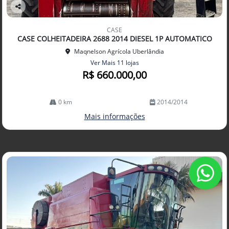
Co
mp
CASE
arti
CASE COLHEITADEIRA 2688 2014 DIESEL 1P AUTOMATICO
lhe
Maqnelson Agrícola Uberlândia
Ver Mais 11 lojas
R$ 660.000,00
0 km
2014/2014
Mais informações