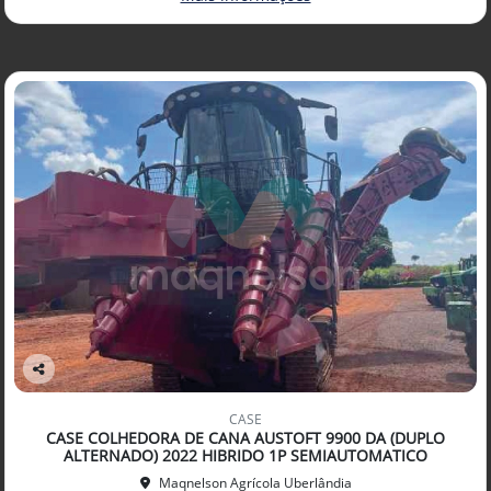
Co
mp
CASE
arti
CASE COLHEDORA DE CANA AUSTOFT 9900 DA (DUPLO
lhe
ALTERNADO) 2022 HIBRIDO 1P SEMIAUTOMATICO
Maqnelson Agrícola Uberlândia