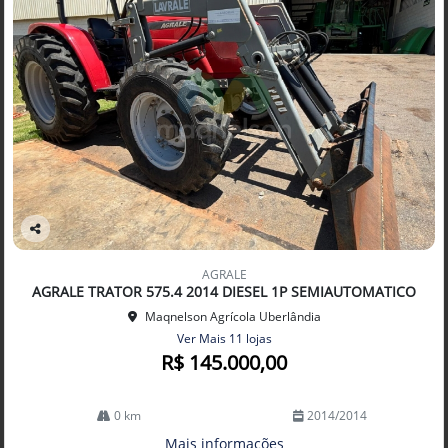
Co
mp
AGRALE
arti
AGRALE TRATOR 575.4 2014 DIESEL 1P SEMIAUTOMATICO
lhe
Maqnelson Agrícola Uberlândia
Ver Mais 11 lojas
R$ 145.000,00
0 km
2014/2014
Mais informações